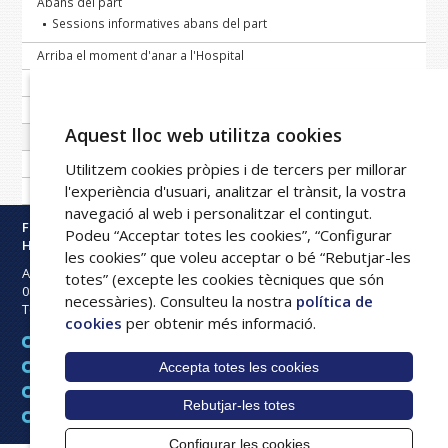
Abans del part
Sessions informatives abans del part
Arriba el moment d'anar a l'Hospital
El part
El postpart
Aquest lloc web utilitza cookies
Recomanacions per a l'alletament matern
Tràmits i gestions
Utilitzem cookies pròpies i de tercers per millorar
l'experiència d'usuari, analitzar el trànsit, la vostra
Més informació
navegació al web i personalitzar el contingut.
Fundació Privada
Podeu “Acceptar totes les cookies”, “Configurar
Hospital Asil de Granollers
les cookies” que voleu acceptar o bé “Rebutjar-les
Avinguda Francesc Ribas s/n
totes” (excepte les cookies tècniques que són
08402
Granollers
necessàries). Consulteu la nostra
política de
Tel:
93 842 50 00
cookies
per obtenir més informació.
Avís legal
Accepta totes les cookies
Mapa web
Política de cookies
Rebutjar-les totes
Intranet
Configurar les cookies