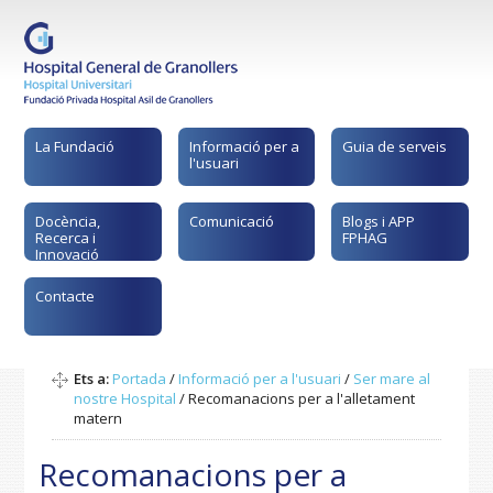
La Fundació
Informació per a
Guia de serveis
l'usuari
Docència,
Comunicació
Blogs i APP
Recerca i
FPHAG
Innovació
Contacte
Ets a:
Portada
/
Informació per a l'usuari
/
Ser mare al
nostre Hospital
/
Recomanacions per a l'alletament
matern
Recomanacions per a