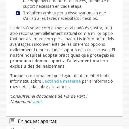
t'acompanyin durant tot el procés, oferint-te el
suport necessari en cada etapa.
Treballem amb tu per a dissenyar un pla que
s'ajusti a les teves necessitats i desitjos.
La decisió sobre com alimentar al nadó és vostra, tot i
això recomanem alletament natural com a millor opció
tant per a la mare com per al nadó. Us informarem dels
avantatges i inconvenients de les diferents opcions
d’alletament i rebreu ajuda i suports en tots els casos.
El
nostre hospital adopta pràctiques que protegeixen,
promouen i donen suport a l’alletament matern
exclusiu des del naixement.
També us recomanem que llegiu atentament el tríptic
informatiu sobre
Lactància materna
per a informació
més detallada sobre alletament.
Consulteu el document de Pla de Part i
Naixement
aquí
.
En aquest apartat: