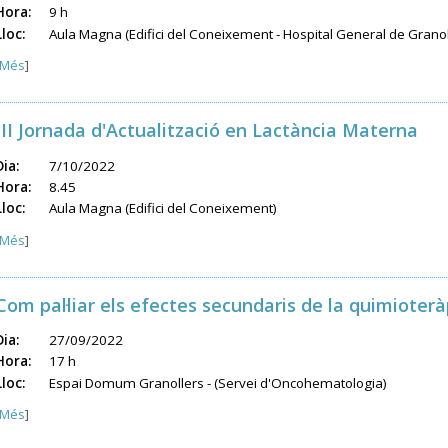
Hora:
9 h
Lloc:
Aula Magna (Edifici del Coneixement - Hospital General de Granol
Més
]
III Jornada d'Actualització en Lactància Materna
Dia:
7/10/2022
Hora:
8.45
Lloc:
Aula Magna (Edifici del Coneixement)
Més
]
Com pal·liar els efectes secundaris de la quimioterà
Dia:
27/09/2022
Hora:
17 h
Lloc:
Espai Domum Granollers - (Servei d'Oncohematologia)
Més
]