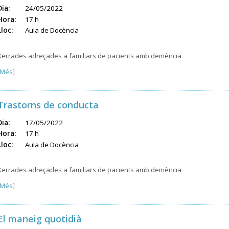
Dia:
24/05/2022
Hora:
17 h
Lloc:
Aula de Docència
Xerrades adreçades a familiars de pacients amb demència
Més
]
Trastorns de conducta
Dia:
17/05/2022
Hora:
17 h
Lloc:
Aula de Docència
Xerrades adreçades a familiars de pacients amb demència
Més
]
El maneig quotidià