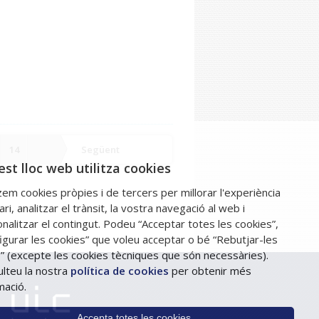
14
Següent
st lloc web utilitza cookies
tzem cookies pròpies i de tercers per millorar l'experiència
ari, analitzar el trànsit, la vostra navegació al web i
nalitzar el contingut. Podeu “Acceptar totes les cookies”,
igurar les cookies” que voleu acceptar o bé “Rebutjar-les
” (excepte les cookies tècniques que són necessàries).
lteu la nostra
política de cookies
per obtenir més
mació.
Accepta totes les cookies