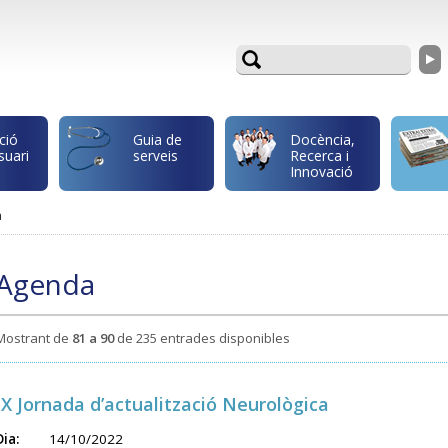
ció
Guia de
Docència,
suari
serveis
Recerca i
Innovació
a
Agenda
Mostrant de
81 a 90
de 235 entrades disponibles
IX Jornada d’actualització Neurològica
Dia:
14/10/2022