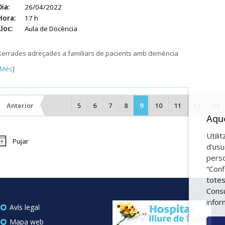
Dia:
26/04/2022
Hora:
17 h
Lloc:
Aula de Docència
Xerrades adreçades a familiars de pacients amb demència
Més
]
Anterior
5
6
7
8
9
10
11
12
13
Aque
Utili
Pujar
d'usu
perso
“Conf
totes
Consu
infor
Avís legal
Mapa web