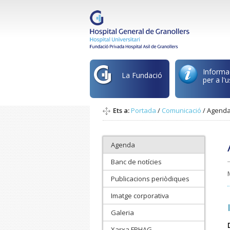
Informa
La Fundació
per a l'u
Ets a:
Portada
/
Comunicació
/
Agend
Agenda
Banc de notícies
Publicacions periòdiques
Imatge corporativa
Galeria
Xarxa FPHAG