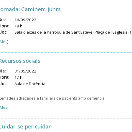
Jornada: Caminem junts
Dia:
16/09/2022
Hora:
18 h.
Lloc:
Sala d'actes de la Parròquia de Sant Esteve (Plaça de l'Església, 1
Més
]
Recursos socials
Dia:
31/05/2022
Hora:
17 h
Lloc:
Aula de Docència
Xerrades adreçades a familiars de pacients amb demència
Més
]
Cuidar-se per cuidar