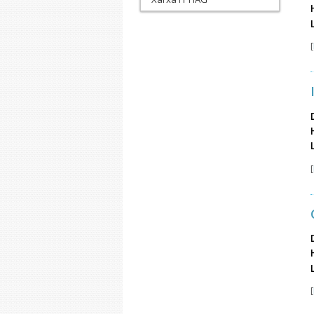
[
[
[