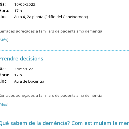
Dia:
10/05/2022
Hora:
17 h
Lloc:
Aula 4, 2a planta (Edifici del Coneixement)
Xerrades adreçades a familiars de pacients amb demència
Més
]
Prendre decisions
Dia:
3/05/2022
Hora:
17 h
Lloc:
Aula de Docència
Xerrades adreçades a familiars de pacients amb demència
Més
]
Què sabem de la demència? Com estimulem la me