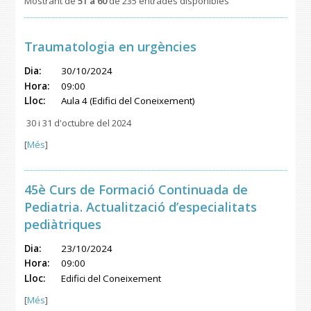
Mostrant de
51 a 60
de 235 entrades disponibles
Traumatologia en urgències
Dia:
30/10/2024
Hora:
09:00
Lloc:
Aula 4 (Edifici del Coneixement)
30 i 31 d'octubre del 2024
[
Més
]
45è Curs de Formació Continuada de
Pediatria. Actualització d’especialitats
pediàtriques
Dia:
23/10/2024
Hora:
09:00
Lloc:
Edifici del Coneixement
[
Més
]