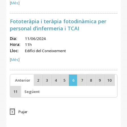
[
Més
]
Fototeràpia i teràpia fotodinàmica per
personal d’infermeria i TCAI
Dia:
11/06/2024
Hora:
11h
Lloc:
Edifici del Coneixement
[
Més
]
Anterior
2
3
4
5
6
7
8
9
10
11
Següent
Pujar