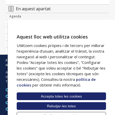
En aquest apartat:
Agenda
Banc de notícies
Publicacions periòdiques
Aquest lloc web utilitza cookies
Imatge corporativa
Galeria
Utilitzem cookies pròpies i de tercers per millorar
l'experiència d'usuari, analitzar el trànsit, la vostra
Xarxa FPHAG
navegació al web i personalitzar el contingut.
Fundació Privada
Podeu “Acceptar totes les cookies”, “Configurar
Hospital Asil de Granollers
les cookies” que voleu acceptar o bé “Rebutjar-les
Avinguda Francesc Ribas s/n
totes” (excepte les cookies tècniques que són
08402
Granollers
necessàries). Consulteu la nostra
política de
Tel:
93 842 50 00
cookies
per obtenir més informació.
Avís legal
Accepta totes les cookies
Mapa web
Política de cookies
Rebutjar-les totes
Intranet