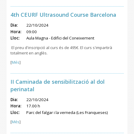
4th CEURF Ultrasound Course Barcelona
Dia:
22/10/2024
Hora:
09:00
Lloc:
Aula Magna - Edifici del Coneixement
El preu d'inscripció al curs és de 495€. El curs s'impartirà
totalment en anglès.
[
Més
]
II Caminada de sensibilització al dol
perinatal
Dia:
22/10/2024
Hora:
17.00 h
Lloc:
Parc del falgar i la verneda (Les Franqueses)
[
Més
]