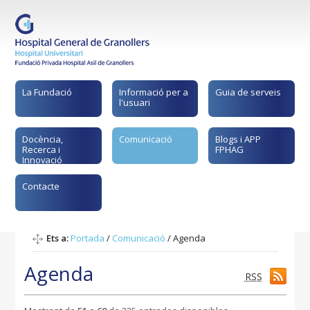
La Fundació
Informació per a
Guia de serveis
l'usuari
Docència,
Comunicació
Blogs i APP
Recerca i
FPHAG
Innovació
Contacte
Ets a:
Portada
/
Comunicació
/
Agenda
Agenda
RSS