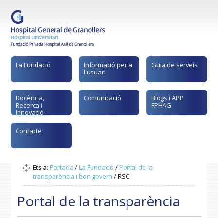
La Fundació
Informació per a
Guia de serveis
l'usuari
Docència,
Comunicació
Blogs i APP
Recerca i
FPHAG
Innovació
Contacte
Ets a:
Portada
/
La Fundació
/
Portal de la
transparència i bon govern
/
RSC
Portal de la transparència