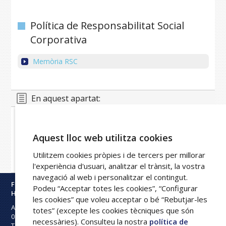
Política de Responsabilitat Social
Corporativa
Memòria RSC
En aquest apartat:
Portal de la transparència
Informació institucional i organitzativa
Aquest lloc web utilitza cookies
Informació econòmica
Normativa
Utilitzem cookies pròpies i de tercers per millorar
Política de Responsabilitat Social Corporativa
l'experiència d'usuari, analitzar el trànsit, la vostra
navegació al web i personalitzar el contingut.
Fundació Privada
Podeu “Acceptar totes les cookies”, “Configurar
Hospital Asil de Granollers
les cookies” que voleu acceptar o bé “Rebutjar-les
Avinguda Francesc Ribas s/n
totes” (excepte les cookies tècniques que són
08402
Granollers
necessàries). Consulteu la nostra
política de
Tel:
93 842 50 00