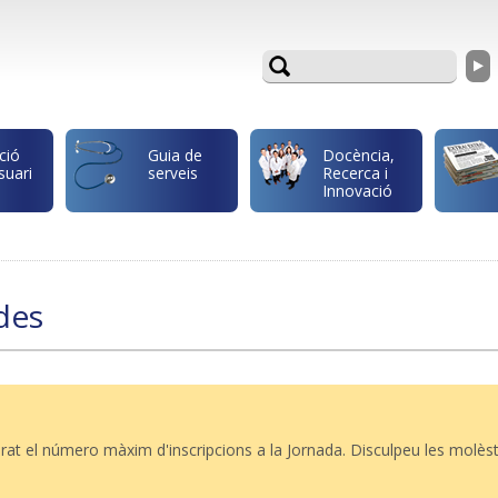
ció
Guia de
Docència,
suari
serveis
Recerca i
Innovació
des
rat el número màxim d'inscripcions a la Jornada. Disculpeu les molèst