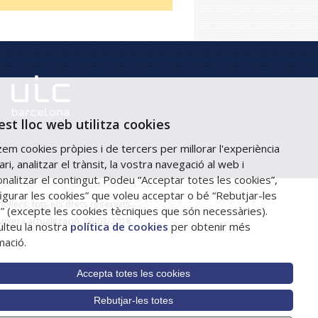
st lloc web utilitza cookies
tzem cookies pròpies i de tercers per millorar l'experiència
ari, analitzar el trànsit, la vostra navegació al web i
nalitzar el contingut. Podeu “Acceptar totes les cookies”,
igurar les cookies” que voleu acceptar o bé “Rebutjar-les
llers, tots els drets reservats
” (excepte les cookies tècniques que són necessàries).
arrera actualització, 06/03/2018
lteu la nostra
política de cookies
per obtenir més
mació.
Accepta totes les cookies
Rebutjar-les totes