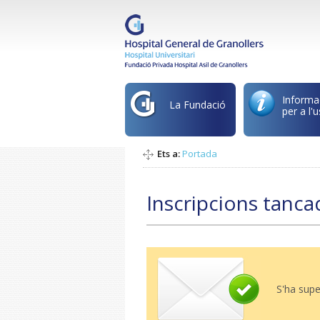
Informa
La Fundació
per a l'u
Ets a:
Portada
Inscripcions tanca
S'ha supe