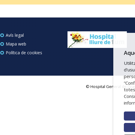
Avís legal
Mapa web
Aque
Política de cookies
Utili
d'usu
perso
“Conf
© Hospital General de Grano
totes
D
Consu
infor