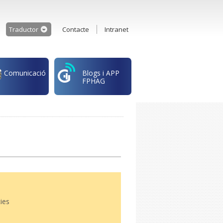
Traductor
Contacte
Intranet
Comunicació
Blogs i APP
FPHAG
ies