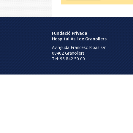
Fundació Privada
Hospital Asil de Granollers
Avinguda Francesc Ribas s/n
08402
Granollers
Tel:
93 842 50 00