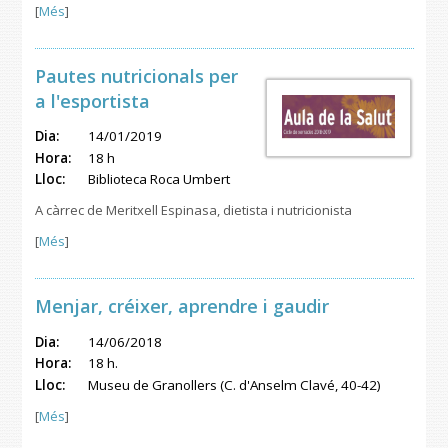
[
Més
]
Pautes nutricionals per
a l'esportista
Dia:
14/01/2019
Hora:
18 h
Lloc:
Biblioteca Roca Umbert
A càrrec de Meritxell Espinasa, dietista i nutricionista
[
Més
]
Menjar, créixer, aprendre i gaudir
Dia:
14/06/2018
Hora:
18 h.
Lloc:
Museu de Granollers (C. d'Anselm Clavé, 40-42)
[
Més
]