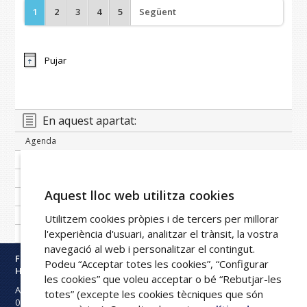
1
2
3
4
5
Següent
Pujar
En aquest apartat:
Agenda
Banc de notícies
Publicacions periòdiques
Aquest lloc web utilitza cookies
Imatge corporativa
Galeria
Utilitzem cookies pròpies i de tercers per millorar
l'experiència d'usuari, analitzar el trànsit, la vostra
Xarxa FPHAG
navegació al web i personalitzar el contingut.
Fundació Privada
Podeu “Acceptar totes les cookies”, “Configurar
Hospital Asil de Granollers
les cookies” que voleu acceptar o bé “Rebutjar-les
Avinguda Francesc Ribas s/n
totes” (excepte les cookies tècniques que són
08402
Granollers