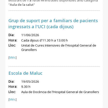
Mostrant de
1 a 10
de 44 entrades disponibles amb categoria
"
Aula de la salut
"
Grup de suport per a familiars de pacients
ingressats a l'UCI (cada dijous)
Dia:
11/06/2026
Hora:
Cada dijous d'11.30 h a 13.00 h
Lloc:
Unitat de Cures Intensives de l'Hospital General de
Granollers
[
Més
]
Escola de Maluc
Dia:
19/05/2026
Hora:
9.30 h
Lloc:
Aula de Docència de l'Hospital General de Granollers
[
Més
]