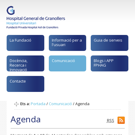
La Fundació
Informació per a
Guia de serveis
l'usuari
Docència,
Comunicació
Blogs i APP
Recerca i
FPHAG
Innovació
Contacte
Ets a:
Portada
/
Comunicació
/
Agenda
Agenda
RSS