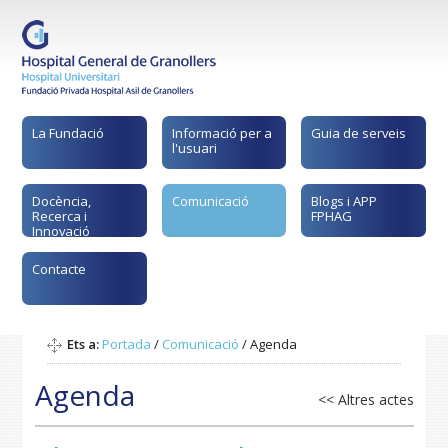
La Fundació
Informació per a
Guia de serveis
l'usuari
Docència,
Comunicació
Blogs i APP
Recerca i
FPHAG
Innovació
Contacte
Ets a:
Portada
/
Comunicació
/
Agenda
Agenda
<< Altres actes