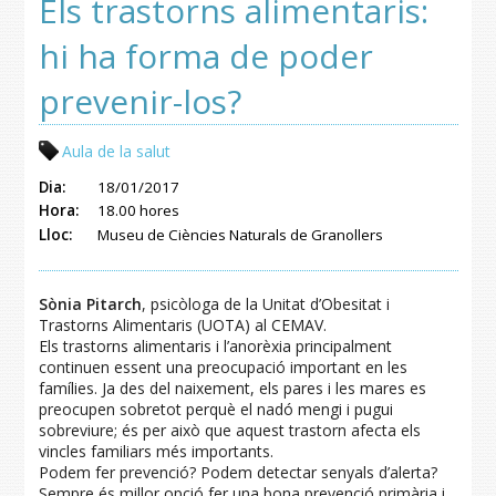
Els trastorns alimentaris:
hi ha forma de poder
prevenir-los?
Aula de la salut
Dia:
18/01/2017
Hora:
18.00 hores
Lloc:
Museu de Ciències Naturals de Granollers
Sònia Pitarch
, psicòloga de la Unitat d’Obesitat i
Trastorns Alimentaris (UOTA) al CEMAV.
Els trastorns alimentaris i l’anorèxia principalment
continuen essent una preocupació important en les
famílies. Ja des del naixement, els pares i les mares es
preocupen sobretot perquè el nadó mengi i pugui
sobreviure; és per això que aquest trastorn afecta els
vincles familiars més importants.
Podem fer prevenció? Podem detectar senyals d’alerta?
Sempre és millor opció fer una bona prevenció primària i