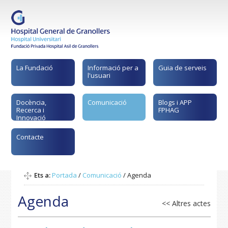
La Fundació
Informació per a
Guia de serveis
l'usuari
Docència,
Comunicació
Blogs i APP
Recerca i
FPHAG
Innovació
Contacte
Ets a:
Portada
/
Comunicació
/
Agenda
Agenda
<< Altres actes