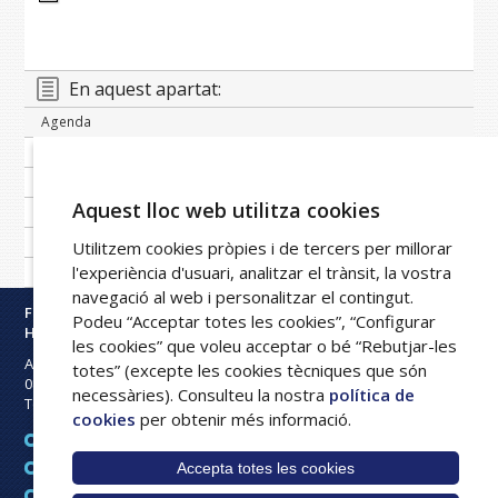
En aquest apartat:
Agenda
Banc de notícies
Publicacions periòdiques
Aquest lloc web utilitza cookies
Imatge corporativa
Galeria
Utilitzem cookies pròpies i de tercers per millorar
l'experiència d'usuari, analitzar el trànsit, la vostra
Xarxa FPHAG
navegació al web i personalitzar el contingut.
Fundació Privada
Podeu “Acceptar totes les cookies”, “Configurar
Hospital Asil de Granollers
les cookies” que voleu acceptar o bé “Rebutjar-les
Avinguda Francesc Ribas s/n
totes” (excepte les cookies tècniques que són
08402
Granollers
necessàries). Consulteu la nostra
política de
Tel:
93 842 50 00
cookies
per obtenir més informació.
Avís legal
Accepta totes les cookies
Mapa web
Política de cookies