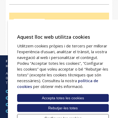
Aviat us contactarem.
Gràcies.
Aquest lloc web utilitza cookies
Utilitzem cookies pròpies i de tercers per millorar
l'experiència d'usuari, analitzar el trànsit, la vostra
navegació al web i personalitzar el contingut.
Fundació Privada
Podeu “Acceptar totes les cookies”, “Configurar
Hospital Asil de Granollers
les cookies” que voleu acceptar o bé “Rebutjar-les
Avinguda Francesc Ribas s/n
totes” (excepte les cookies tècniques que són
08402
Granollers
necessàries). Consulteu la nostra
política de
Tel:
93 842 50 00
cookies
per obtenir més informació.
Avís legal
Accepta totes les cookies
Mapa web
Política de cookies
Rebutjar-les totes
Intranet