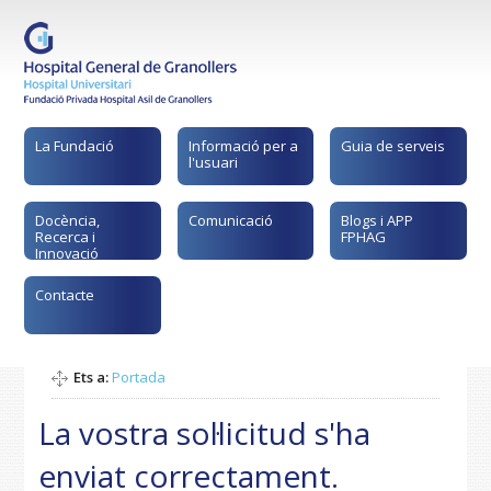
La Fundació
Informació per a
Guia de serveis
l'usuari
Docència,
Comunicació
Blogs i APP
Recerca i
FPHAG
Innovació
Contacte
Ets a:
Portada
La vostra sol·licitud s'ha
enviat correctament.