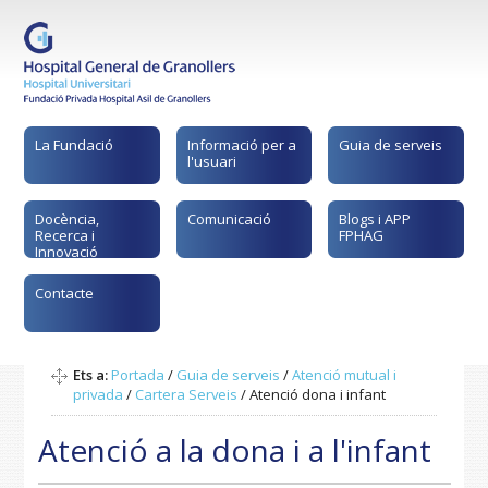
La Fundació
Informació per a
Guia de serveis
l'usuari
Docència,
Comunicació
Blogs i APP
Recerca i
FPHAG
Innovació
Contacte
Ets a:
Portada
/
Guia de serveis
/
Atenció mutual i
privada
/
Cartera Serveis
/
Atenció dona i infant
Atenció a la dona i a l'infant