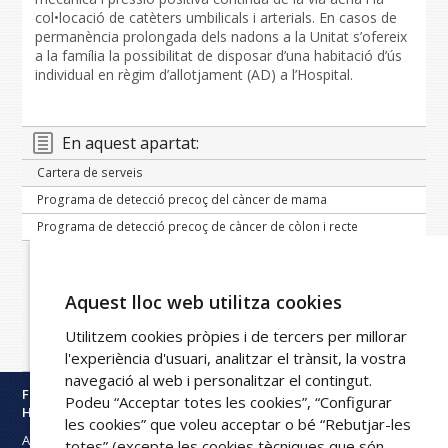
col•locació de catèters umbilicals i arterials. En casos de
permanència prolongada dels nadons a la Unitat s’ofereix
a la família la possibilitat de disposar d’una habitació d’ús
individual en règim d’allotjament (AD) a l’Hospital.
En aquest apartat:
Cartera de serveis
Programa de detecció precoç del càncer de mama
Programa de detecció precoç de càncer de còlon i recte
Atenció mutual i privada
Informació general
Aquest lloc web utilitza cookies
Cartera de serveis
Quadres mèdics
Utilitzem cookies pròpies i de tercers per millorar
Mútues associades
l'experiència d'usuari, analitzar el trànsit, la vostra
navegació al web i personalitzar el contingut.
Fundació Privada
Podeu “Acceptar totes les cookies”, “Configurar
Hospital Asil de Granollers
les cookies” que voleu acceptar o bé “Rebutjar-les
Avinguda Francesc Ribas s/n
totes” (excepte les cookies tècniques que són