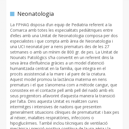
Neonatologia
La FPHAG disposa d’un equip de Pediatria referent a la
Comarca amb totes les especialitats pediàtriques entre
d’elles amb una Unitat de Neonatologia composa per dos
especialistes i que compta amb àrea de Neonatologia i
una UCI neonatal per a nens prematurs des de les 27
setmanes o amb un mínim de 800 gr. de pes. La Unitat de
Nounats Patològics s’ha convertit en un referent dins la
seva àrea d’influència gràcies a un model d’atenció
humanitzada centrat en la família, que integra en el
procés assistencial a la mare i al pare de la criatura.
Aquest model promou la lactància materna en nens
prematurs i el que s’anomena com a mètode cangur, que
consisteix en el contacte pell amb pell del nadó amb els
seus progenitors afavorint d’aquesta manera la transició
per l’alta. Dins aquesta Unitat es realitzen cures
intermitges i intensives de nadons que presenten
generalment situacions clíniques de prematuritat i baix pes
al néixer, malalties respiratòries, infeccions o
hipoglucèmies. També inclou tècniques de ventilació
mecànica i pressió positiva contínua de la via aèria i la