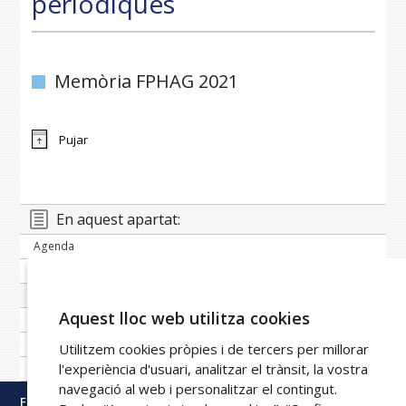
periòdiques
Memòria FPHAG 2021
Pujar
En aquest apartat:
Agenda
Banc de notícies
Publicacions periòdiques
Aquest lloc web utilitza cookies
Imatge corporativa
Galeria
Utilitzem cookies pròpies i de tercers per millorar
l'experiència d'usuari, analitzar el trànsit, la vostra
Xarxa FPHAG
navegació al web i personalitzar el contingut.
Fundació Privada