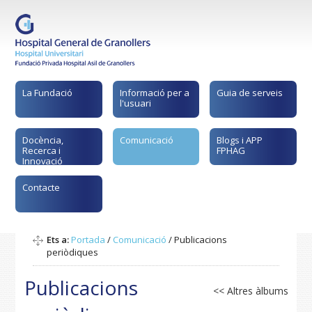
La Fundació
Informació per a
Guia de serveis
l'usuari
Docència,
Comunicació
Blogs i APP
Recerca i
FPHAG
Innovació
Contacte
Ets a:
Portada
/
Comunicació
/
Publicacions
periòdiques
Publicacions
<< Altres àlbums