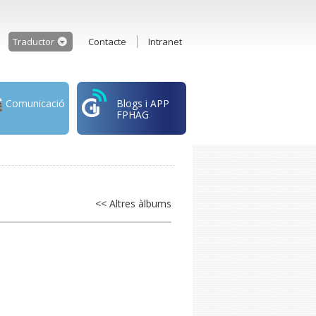
Traductor
Contacte
Intranet
Comunicació
Blogs i APP
FPHAG
<< Altres àlbums