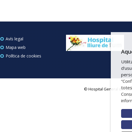
Avís legal
Mapa web
Aque
Política de cookies
Utili
d'usu
perso
“Conf
totes
© Hospital General de Grano
Consu
D
infor