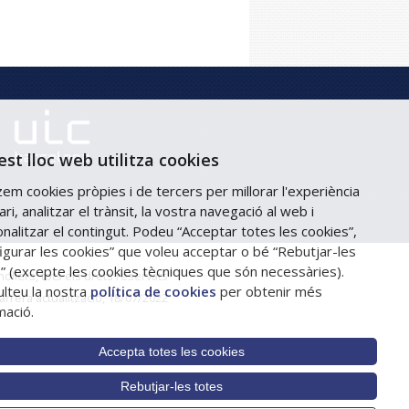
st lloc web utilitza cookies
tzem cookies pròpies i de tercers per millorar l'experiència
ari, analitzar el trànsit, la vostra navegació al web i
nalitzar el contingut. Podeu “Acceptar totes les cookies”,
igurar les cookies” que voleu acceptar o bé “Rebutjar-les
” (excepte les cookies tècniques que són necessàries).
llers, tots els drets reservats
lteu la nostra
política de cookies
per obtenir més
arrera actualització, 18/07/2022
mació.
Accepta totes les cookies
Rebutjar-les totes