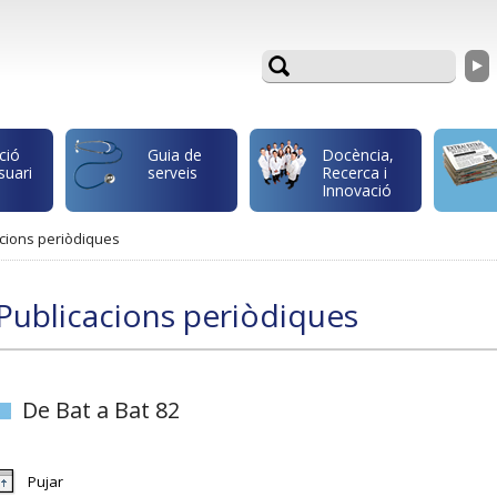
ció
Guia de
Docència,
suari
serveis
Recerca i
Innovació
cions periòdiques
Publicacions periòdiques
De Bat a Bat 82
Pujar