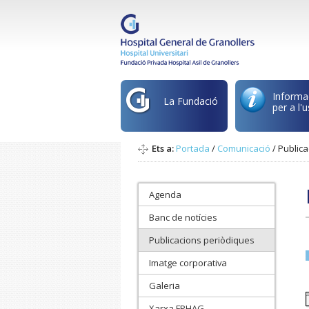
Informa
La Fundació
per a l'u
Ets a:
Portada
/
Comunicació
/
Publica
Agenda
Banc de notícies
Publicacions periòdiques
Imatge corporativa
Galeria
Xarxa FPHAG