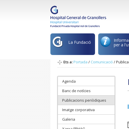
Informa
La Fundació
per a l'u
Ets a:
Portada
/
Comunicació
/
Publica
Agenda
Banc de notícies
Publicacions periòdiques
Imatge corporativa
Galeria
Xarxa FPHAG