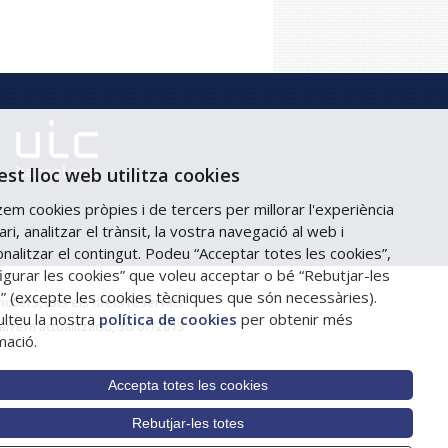
st lloc web utilitza cookies
tzem cookies pròpies i de tercers per millorar l'experiència
ari, analitzar el trànsit, la vostra navegació al web i
nalitzar el contingut. Podeu “Acceptar totes les cookies”,
igurar les cookies” que voleu acceptar o bé “Rebutjar-les
” (excepte les cookies tècniques que són necessàries).
llers, tots els drets reservats
lteu la nostra
política de cookies
per obtenir més
arrera actualització, 30/07/2013
mació.
Accepta totes les cookies
Rebutjar-les totes