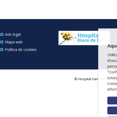
Avís legal
Mapa web
Aque
Política de cookies
Utili
d'usu
perso
“Conf
totes
© Hospital General de Grano
Consu
D
infor