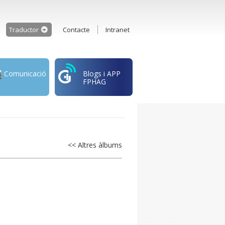
Traductor
Contacte
Intranet
Comunicació
Blogs i APP
FPHAG
<< Altres àlbums