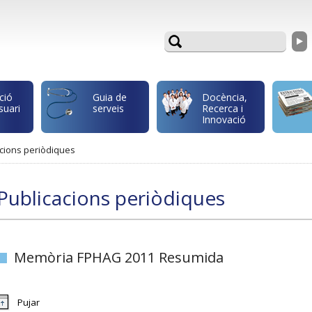
ció
Guia de
Docència,
suari
serveis
Recerca i
Innovació
cions periòdiques
Publicacions periòdiques
Memòria FPHAG 2011 Resumida
Pujar