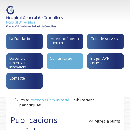
La Fundació
Informació per a
Guia de serveis
l'usuari
Docència,
Comunicació
Blogs i APP
Recerca i
FPHAG
Innovació
Contacte
Ets a:
Portada
/
Comunicació
/
Publicacions
periòdiques
Publicacions
<< Altres àlbums