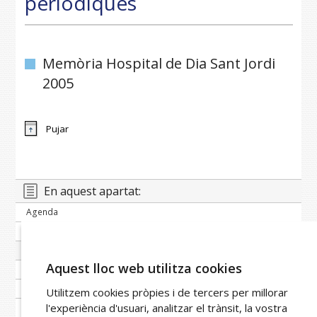
periòdiques
Memòria Hospital de Dia Sant Jordi
2005
Pujar
En aquest apartat:
Agenda
Banc de notícies
Publicacions periòdiques
Aquest lloc web utilitza cookies
Imatge corporativa
Galeria
Utilitzem cookies pròpies i de tercers per millorar
l'experiència d'usuari, analitzar el trànsit, la vostra
Xarxa FPHAG