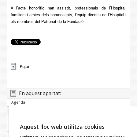
A l’acte honorífic han assistit, professionals de l’Hospital,
familiars i amics dels homenatjats, l’equip directiu de l’Hospital i
els membres del Patronat de la Fundació.
Pujar
En aquest apartat:
Agenda
Banc de notícies
Publicacions periòdiques
Aquest lloc web utilitza cookies
Imatge corporativa
Galeria