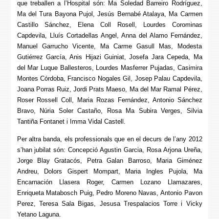
que treballen a l’Hospital són: Ma Soledad Barreiro Rodríguez,
Ma del Tura Bayona Pujol, Jesús Bernabé Atalaya, Ma Carmen
Castillo Sánchez, Elena Coll Rosell, Lourdes Corominas
Capdevila, Lluís Cortadellas Angel, Anna del Alamo Fernández,
Manuel Garrucho Vicente, Ma Carme Gasull Mas, Modesta
Gutiérrez García, Anis Hijazi Guiniat, Josefa Jara Cepeda, Ma
del Mar Luque Ballesteros, Lourdes Masferrer Pujadas, Casimira
Montes Córdoba, Francisco Nogales Gil, Josep Palau Capdevila,
Joana Porras Ruiz, Jordi Prats Maeso, Ma del Mar Ramal Pérez,
Roser Rossell Coll, Maria Rozas Fernández, Antonio Sánchez
Bravo, Núria Soler Castaño, Rosa Ma Subira Verges, Silvia
Tantiña Fontanet i Imma Vidal Castell.
Per altra banda, els professionals que en el decurs de l’any 2012
s’han jubilat són: Concepció Agustin Garcia, Rosa Arjona Ureña,
Jorge Blay Gratacós, Petra Galan Barroso, Maria Giménez
Andreu, Dolors Gispert Mompart, Maria Ingles Pujola, Ma
Encarnación Llasera Roger, Carmen Lozano Llamazares,
Enriqueta Matabosch Puig, Pedro Moreno Navas, Antonio Pavon
Perez, Teresa Sala Bigas, Jesusa Trespalacios Torre i Vicky
Yetano Laguna.