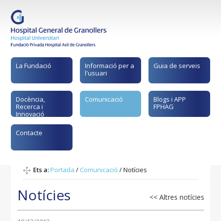
La Fundació
Informació per a
Guia de serveis
l'usuari
Docència,
Comunicació
Blogs i APP
Recerca i
FPHAG
Innovació
Contacte
Ets a:
Portada
/
Comunicació
/
Notícies
Notícies
<< Altres notícies