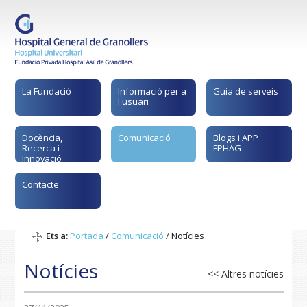
La Fundació
Informació per a
Guia de serveis
l'usuari
Docència,
Comunicació
Blogs i APP
Recerca i
FPHAG
Innovació
Contacte
Ets a:
Portada
/
Comunicació
/
Notícies
Notícies
<< Altres notícies