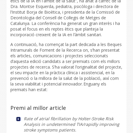
ètics de la IA en l'àmbit de la salut”, ha anat a càrrec de la
Dra. Montse Esquerda, pediatra, psicòloga i directora de
l’Institut Borja de Bioètica, i presidenta de la Comissió de
Deontologia del Consell de Col·legis de Metges de
Catalunya. La conferència ha generat un gran interès i ha
posat el focus en els reptes ètics que planteja la
incorporació creixent de la IA en l’àmbit sanitari.
A continuació, ha començat la part dedicada a les Beques
Intramurals de Foment de la Recerca on, s’han presentat
els articles, comunicacions i projectes seleccionats
d’aquesta edició candidats a ser premiats com els millors
projectes de recerca. S’ha valorat l’originalitat del projecte,
el seu impacte en la pràctica clínica i assistencial, en la
prevenció o la millora de la salut de la població, així com
la seva viabilitat i potencial innovador. Enguany els
premiats han estat:
Premi al millor article
Rate of atrial fibrillation by Holter-Stroke Risk
Analysis in undetermined TIA/rapidly improving
stroke symptoms patients.