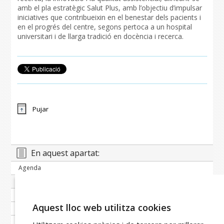
amb el pla estratègic Salut Plus, amb l’objectiu d’impulsar
iniciatives que contribueixin en el benestar dels pacients i
en el progrés del centre, segons pertoca a un hospital
universitari i de llarga tradició en docència i recerca.
Pujar
En aquest apartat:
Agenda
Banc de notícies
Publicacions periòdiques
Aquest lloc web utilitza cookies
Imatge corporativa
Galeria