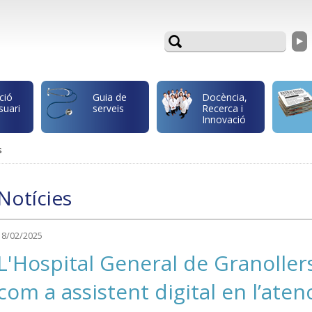
ció
Guia de
Docència,
suari
serveis
Recerca i
Innovació
s
Notícies
18/02/2025
L'Hospital General de Granollers
com a assistent digital en l’atenc