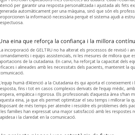
atenció per garantir una resposta personalitzada i ajustada als fets e
generada automàticament per una màquina, sinó que són els professio
proporcionen la informació necessària perquè el sistema ajudi a estru
respectuosa.
Una eina que reforça la confiança i la millora contín
La incorporació de GELTRU no ha alterat els processos de revisió i anà
comandaments i equips assistencials, ni les mesures de millora que e
aportacions de la ciutadania. En canvi, ha reforçat la capacitat dels 
eficaces i alineades amb les necessitats dels pacients, mantenint la qua
comunicació.
L’equip humà d’Atenció a la Ciutadania és qui aporta el coneixement i 
resposta, fins i tot en casos complexos derivats de l’equip mèdic, amb 
propera, empàtica i rigorosa. Els professionals d’aquesta àrea s’han 
aquesta eina, ja que els permet optimitzar el seu temps i millorar la qu
disposant de més temps per atendre i resoldre els problemes dels paci
i les famílies han expressat una major satisfacció amb les respostes 
rapidesa i la claredat en la comunicació.