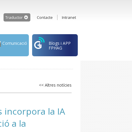
Traductor
Contacte
Intranet
Comunicació
Blogs i APP
FPHAG
<< Altres notícies
 incorpora la IA
ió a la