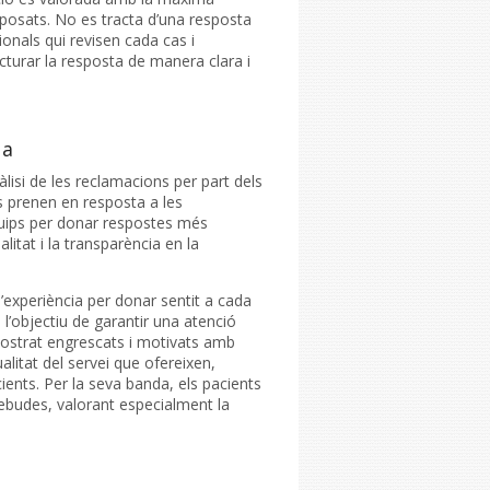
xposats. No es tracta d’una resposta
nals qui revisen cada cas i
cturar la resposta de manera clara i
ua
lisi de les reclamacions per part dels
s prenen en resposta a les
equips per donar respostes més
litat i la transparència en la
l’experiència per donar sentit a cada
l’objectiu de garantir una atenció
mostrat engrescats i motivats amb
alitat del servei que ofereixen,
ents. Per la seva banda, els pacients
rebudes, valorant especialment la