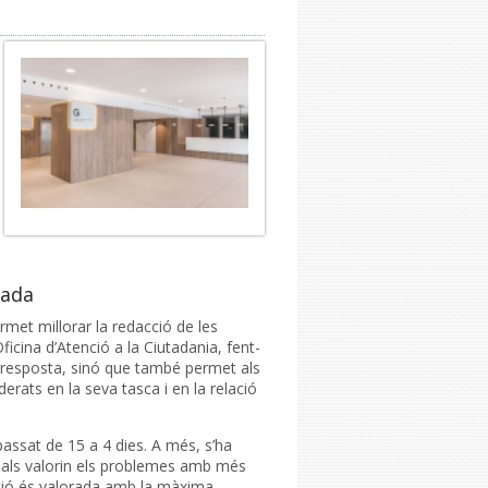
zada
ermet millorar la redacció de les
ficina d’Atenció a la Ciutadania, fent-
e resposta, sinó que també permet als
rats en la seva tasca i en la relació
assat de 15 a 4 dies. A més, s’ha
sionals valorin els problemes amb més
ació és valorada amb la màxima