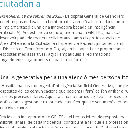
ciutadania
Granollers, 18 de febrer de 2025.-
L’Hospital General de Granollers
ha fet un pas endavant en la millora de l’atenció a la ciutadania amb
la implementació d’una eina innovadora basada en Intel·ligència
Artificial (IA). Aquesta nova solució, anomenada GELTRU, ha estat
desenvolupada de manera col·laborativa amb els professionals de
l’Àrea d’Atenció a la Ciutadania i Experiència Pacient, juntament amb
la Direcció de Transformació Digital, amb l’objectiu de proporcionar
respostes més assertives, àgils i empàtiques a reclamacions,
suggeriments i agraïments de pacients i famílies.
Una IA generativa per a una atenció més personalit
L’Hospital ha creat un Agent d’Intel·ligència Artificial Generativa, que p
respostes de les comunicacions que pacients i famílies fan arribar a l’O
les més precises i clares. Aquesta eina no només agilitza el procés d
professionals gestionar millor cada cas, fent que se sentin més empode
amb els usuaris.
Gràcies a la incorporació de GELTRU, el temps intern de resposta ha p
millorat l’anàlisi de cada incidència, contribuint a fer que els profes
rigor i ofereixin explicacions més concretes als usuaris. Cada reclam