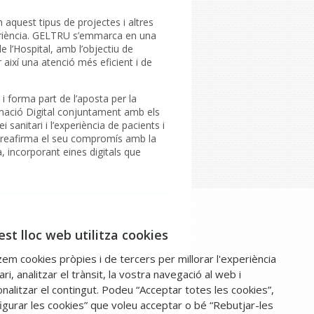
 aquest tipus de projectes i altres
periència. GELTRU s’emmarca en una
 l’Hospital, amb l’objectiu de
 així una atenció més eficient i de
 i forma part de l’aposta per la
rmació Digital conjuntament amb els
i sanitari i l’experiència de pacients i
rs reafirma el seu compromís amb la
a, incorporant eines digitals que
st lloc web utilitza cookies
tzem cookies pròpies i de tercers per millorar l'experiència
ari, analitzar el trànsit, la vostra navegació al web i
nalitzar el contingut. Podeu “Acceptar totes les cookies”,
igurar les cookies” que voleu acceptar o bé “Rebutjar-les