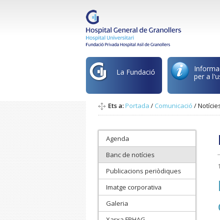
Informa
La Fundació
per a l'u
Ets a:
Portada
/
Comunicació
/
Notície
Agenda
Banc de notícies
Publicacions periòdiques
Imatge corporativa
Galeria
Xarxa FPHAG