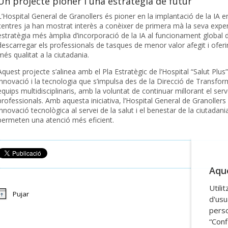
Un projecte pioner i una estratègia de futur
L’Hospital General de Granollers és pioner en la implantació de la IA en
centres ja han mostrat interès a conèixer de primera mà la seva ex
estratègia més àmplia d’incorporació de la IA al funcionament global de
descarregar els professionals de tasques de menor valor afegit i oferir
més qualitat a la ciutadania.
Aquest projecte s’alinea amb el Pla Estratègic de l’Hospital “Salut Plus”
innovació i la tecnologia que s’impulsa des de la Direcció de Transfo
equips multidisciplinaris, amb la voluntat de continuar millorant el serve
professionals. Amb aquesta iniciativa, l’Hospital General de Granolle
innovació tecnològica al servei de la salut i el benestar de la ciutadani
permeten una atenció més eficient.
Aque
Utili
Pujar
d'usu
perso
“Conf