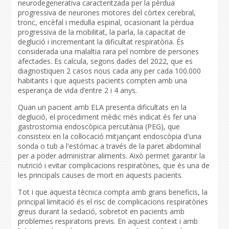
neurodegenerativa caracteritzada per la pèrdua
progressiva de neurones motores del còrtex cerebral,
tronc, encèfal i medul·la espinal, ocasionant la pèrdua
progressiva de la mobilitat, la parla, la capacitat de
deglució i incrementant la dificultat respiratòria. És
considerada una malaltia rara pel nombre de persones
afectades. Es calcula, segons dades del 2022, que es
diagnostiquen 2 casos nous cada any per cada 100.000
habitants i que aquests pacients compten amb una
esperança de vida d’entre 2 i 4 anys.
Quan un pacient amb ELA presenta dificultats en la
deglució, el procediment mèdic més indicat és fer una
gastrostomia endoscòpica percutània (PEG), que
consisteix en la col·locació mitjançant endoscòpia d'una
sonda o tub a l'estómac a través de la paret abdominal
per a poder administrar aliments. Això permet garantir la
nutrició i evitar complicacions respiratòries, que és una de
les principals causes de mort en aquests pacients.
Tot i que aquesta tècnica compta amb grans beneficis, la
principal limitació és el risc de complicacions respiratòries
greus durant la sedació, sobretot en pacients amb
problemes respiratoris previs. En aquest context i amb