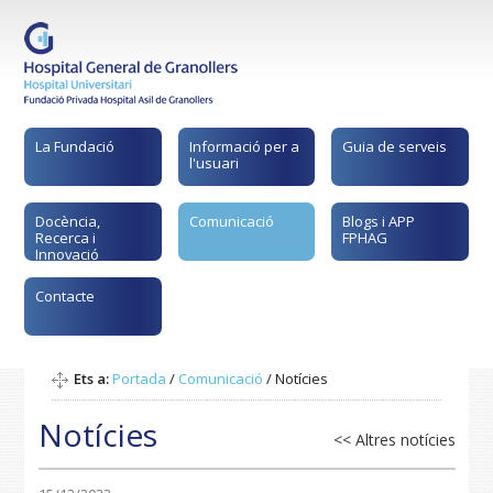
La Fundació
Informació per a
Guia de serveis
l'usuari
Docència,
Comunicació
Blogs i APP
Recerca i
FPHAG
Innovació
Contacte
Ets a:
Portada
/
Comunicació
/
Notícies
Notícies
<< Altres notícies