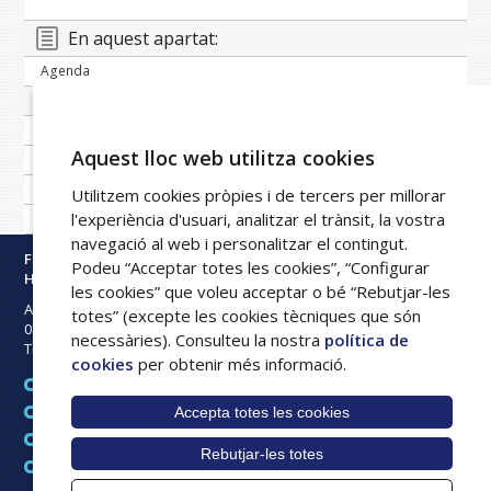
En aquest apartat:
Agenda
Banc de notícies
Publicacions periòdiques
Aquest lloc web utilitza cookies
Imatge corporativa
Galeria
Utilitzem cookies pròpies i de tercers per millorar
l'experiència d'usuari, analitzar el trànsit, la vostra
Xarxa FPHAG
navegació al web i personalitzar el contingut.
Fundació Privada
Podeu “Acceptar totes les cookies”, “Configurar
Hospital Asil de Granollers
les cookies” que voleu acceptar o bé “Rebutjar-les
Avinguda Francesc Ribas s/n
totes” (excepte les cookies tècniques que són
08402
Granollers
necessàries). Consulteu la nostra
política de
Tel:
93 842 50 00
cookies
per obtenir més informació.
Avís legal
Accepta totes les cookies
Mapa web
Política de cookies
Rebutjar-les totes
Intranet