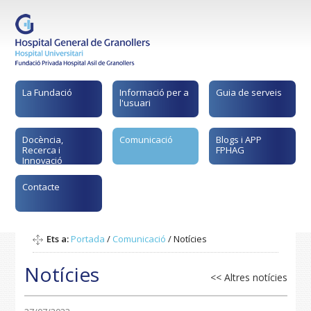
La Fundació
Informació per a
Guia de serveis
l'usuari
Docència,
Comunicació
Blogs i APP
Recerca i
FPHAG
Innovació
Contacte
Ets a:
Portada
/
Comunicació
/
Notícies
Notícies
<< Altres notícies