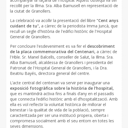
acompanyar la façana de l'hospital. Aquest obsequi va ser
recollit per la Il·lma. Sra. Alba Barnusell en representació de
la ciutat de Granollers.
La celebració va acollir la presentació del llibre
"Cent anys
cuidant de tu",
a càrrec de la periodista Imma Juncà, que
recull un segle d'història de l'edifici històric de l'Hospital
General de Granollers.
Per concloure l'esdeveniment es va fer el
descobriment
de la placa commemorativa del Centenari,
a càrrec de
l'Hble. Sr. Manel Balcells, conseller de Salut, la Il·lma. Sra.
Alba Barnusell, alcaldessa de Granollers i presidenta del
Patronat de l'Hospital General de Granollers, i la Dra.
Beatriu Bayés, directora general del centre.
L’acte central del centenari va servir per inaugurar una
exposició fotogràfica sobre la història de l’hospital,
que es mantindrà activa fins a finals d’any en el passadís
que connecta l’edifici històric amb el d’hospitalització. Amb
ella es vol reflectir la voluntat històrica de millorar el
benestar i la qualitat de vida de la població, sempre
caracteritzada per ser una institució propera, oberta i
compromesa socialment amb el seu entorn en totes les
seves dimensions.