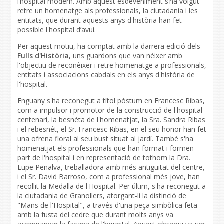
l’hospital modern. Amb aquest esdeveniment s’ha volgut
retre un homenatge als professionals, la ciutadania i les
entitats, que durant aquests anys d'història han fet
possible l'hospital d’avui.
Per aquest motiu, ha comptat amb la darrera edició dels
Fulls d'Història,
uns guardons que van néixer amb
l'objectiu de reconèixer i retre homenatge a professionals,
entitats i associacions cabdals en els anys d'història de
l'hospital.
Enguany s'ha reconegut a títol pòstum en Francesc Ribas,
com a impulsor i promotor de la construcció de l'hospital
centenari, la besnéta de l'homenatjat, la Sra. Sandra Ribas
i el rebesnét, el Sr. Francesc Ribas, en el seu honor han fet
una ofrena floral al seu bust situat al jardí. També s'ha
homenatjat els professionals que han format i formen
part de l'hospital i en representació de tothom la Dra.
Lupe Peñalva, treballadora amb més antiguitat del centre,
i el Sr. David Barroso, com a professional més jove, han
recollit la Medalla de l'Hospital. Per últim, s'ha reconegut a
la ciutadania de Granollers, atorgant-li la distinció de
"Mans de l'Hospital", a través d'una peça simbòlica feta
amb la fusta del cedre que durant molts anys va