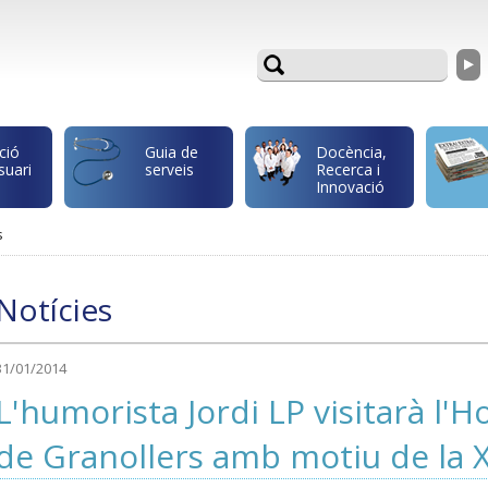
ció
Guia de
Docència,
suari
serveis
Recerca i
Innovació
s
Notícies
31/01/2014
L'humorista Jordi LP visitarà l'H
de Granollers amb motiu de la X