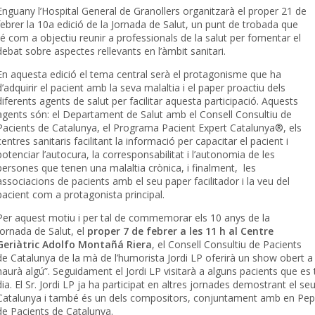
Enguany l’Hospital General de Granollers organitzarà el proper 21 de
febrer la 10a edició de la Jornada de Salut, un punt de trobada que
té com a objectiu reunir a professionals de la salut per fomentar el
debat sobre aspectes rellevants en l’àmbit sanitari.
En aquesta edició el tema central serà el protagonisme que ha
d’adquirir el pacient amb la seva malaltia i el paper proactiu dels
diferents agents de salut per facilitar aquesta participació. Aquests
agents són: el Departament de Salut amb el Consell Consultiu de
Pacients de Catalunya, el Programa Pacient Expert Catalunya®, els
centres sanitaris facilitant la informació per capacitar el pacient i
potenciar l’autocura, la corresponsabilitat i l’autonomia de les
persones que tenen una malaltia crònica, i finalment, les
associacions de pacients amb el seu paper facilitador i la veu del
pacient com a protagonista principal.
Per aquest motiu i per tal de commemorar els 10 anys de la
Jornada de Salut, el
proper 7 de febrer a les 11 h al Centre
Geriàtric Adolfo Montañá Riera
, el Consell Consultiu de Pacients
de Catalunya de la mà de l’humorista Jordi LP oferirà un show obert 
haurà algú”. Seguidament el Jordi LP visitarà a alguns pacients que es t
dia. El Sr. Jordi LP ja ha participat en altres jornades demostrant el s
Catalunya i també és un dels compositors, conjuntament amb en Pep S
de Pacients de Catalunya.