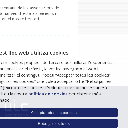
resentatiu de les associacions de
donar veu directa als pacients i
 en el nostre territori.
st lloc web utilitza cookies
tzem cookies pròpies i de tercers per millorar l'experiència
ari, analitzar el trànsit, la vostra navegació al web i
nalitzar el contingut. Podeu “Acceptar totes les cookies”,
igurar les cookies” que voleu acceptar o bé “Rebutjar-les
” (excepte les cookies tècniques que són necessàries).
lteu la nostra
política de cookies
per obtenir més
mació.
Accepta totes les cookies
Rebutjar-les totes