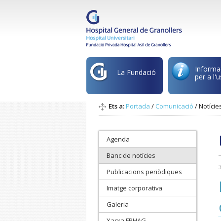
Informa
La Fundació
per a l'u
Ets a:
Portada
/
Comunicació
/
Notície
Agenda
Banc de notícies
Publicacions periòdiques
Imatge corporativa
Galeria
Xarxa FPHAG