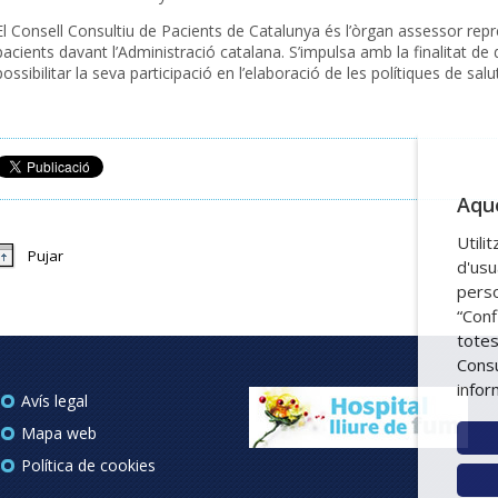
El Consell Consultiu de Pacients de Catalunya és l’òrgan assessor rep
pacients davant l’Administració catalana. S’impulsa amb la finalitat de 
possibilitar la seva participació en l’elaboració de les polítiques de salut
Aque
Utili
Pujar
d'usu
perso
“Conf
totes
Consu
infor
Avís legal
Mapa web
Política de cookies