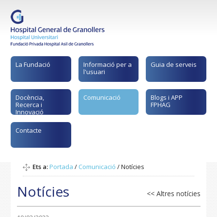
La Fundació
Informació per a
Guia de serveis
l'usuari
Docència,
Comunicació
Blogs i APP
Recerca i
FPHAG
Innovació
Contacte
Ets a:
Portada
/
Comunicació
/
Notícies
Notícies
<< Altres notícies