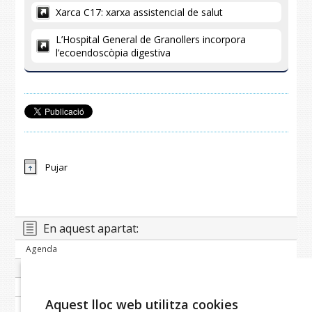
Xarca C17: xarxa assistencial de salut
L’Hospital General de Granollers incorpora
l’ecoendoscòpia digestiva
Pujar
En aquest apartat:
Agenda
Banc de notícies
Publicacions periòdiques
Aquest lloc web utilitza cookies
Imatge corporativa