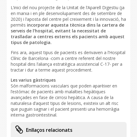
L’inici del nou projecte de la Unitat de l’Aparell Digestiu (ja
en marxa i en ple desenvolupament des de setembre de
2020) i l’aposta del centre pel creixement i la innovació, ha
permès
incorporar aquesta tècnica dins la cartera de
serveis de l’hospital, evitant la necessitat de
traslladar a centres externs els pacients amb aquest
tipus de patologia.
Fins ara, aquest tipus de pacients es derivaven a l’Hospital
Clínic de Barcelona -com a centre referent del nostre
hospital dins l’aliança estratègica assistencial C-17- per a
tractar i dur a terme aquest procediment.
Les varius gàstriques
Són malformacions vasculars que poden aparèixer en
l’estómac de pacients amb malalties hepàtiques
avançades en fase de cirrosi hepàtica. A causa de la
naturalesa d’aquest tipus de lesions, existeix un alt risc
que puguin sagnar i el pacient presenti una hemorràgia
interna gastrointestinal.
Enllaços relacionats