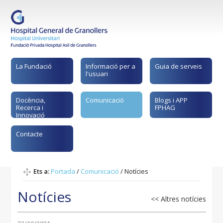
La Fundació
Informació per a
Guia de serveis
l'usuari
Docència,
Comunicació
Blogs i APP
Recerca i
FPHAG
Innovació
Contacte
Ets a:
Portada
/
Comunicació
/
Notícies
Notícies
<< Altres notícies