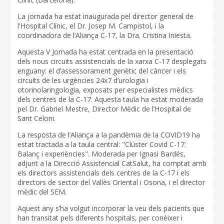
La jornada ha estat inaugurada pel director general de
l'Hospital Clínic, el Dr. Josep M. Campistol, i la
coordinadora de l’Aliança C-17, la Dra. Cristina Iniesta.
Aquesta V Jornada ha estat centrada en la presentació
dels nous circuits assistencials de la xarxa C-17 desplegats
enguany: el d’assessorament genètic del càncer i els
circuits de les urgències 24x7 d’urologia i
otorinolaringologia, exposats per especialistes mèdics
dels centres de la C-17. Aquesta taula ha estat moderada
pel Dr. Gabriel Mestre, Director Mèdic de l’Hospital de
Sant Celoni.
La resposta de l’Aliança a la pandèmia de la COVID19 ha
estat tractada a la taula central: "Clúster Covid C-17:
Balanç i experiències". Moderada per Ignasi Bardés,
adjunt a la Direcció Assistencial CatSalut, ha comptat amb
els directors assistencials dels centres de la C-17 i els
directors de sector del Vallès Oriental i Osona, i el director
mèdic del SEM.
Aquest any s’ha volgut incorporar la veu dels pacients que
han transitat pels diferents hospitals, per conèixer i