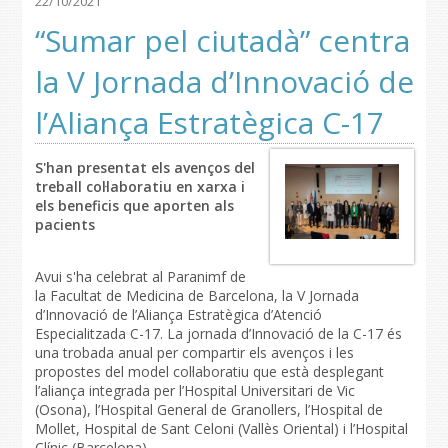
22/10/2021
“Sumar pel ciutadà” centra
la V Jornada d’Innovació de
l’Aliança Estratègica C-17
S'han presentat els avenços del
treball col·laboratiu en xarxa i
els beneficis que aporten als
pacients
Avui s'ha celebrat al Paranimf de
la Facultat de Medicina de Barcelona, la V Jornada
d’Innovació de l’Aliança Estratègica d’Atenció
Especialitzada C-17. La jornada d’Innovació de la C-17 és
una trobada anual per compartir els avenços i les
propostes del model col·laboratiu que està desplegant
l’aliança integrada per l’Hospital Universitari de Vic
(Osona), l’Hospital General de Granollers, l’Hospital de
Mollet, Hospital de Sant Celoni (Vallès Oriental) i l’Hospital
Clínic (Barcelona).