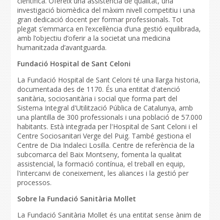
científica. Ofereix una assistència de qualitat, una
investigació biomèdica del màxim nivell competitiu i una
gran dedicació docent per formar professionals. Tot
plegat s’emmarca en l’excel·lència d’una gestió equilibrada,
amb l’objectiu d’oferir a la societat una medicina
humanitzada d’avantguarda.
Fundació Hospital de Sant Celoni
La Fundació Hospital de Sant Celoni té una llarga historia,
documentada des de 1170. És una entitat d'atenció
sanitària, sociosanitària i social que forma part del
Sistema Integral d'Utilització Pública de Catalunya, amb
una plantilla de 300 professionals i una població de 57.000
habitants. Està integrada per l'Hospital de Sant Celoni i el
Centre Sociosanitari Verge del Puig. També gestiona el
Centre de Dia Indaleci Losilla. Centre de referència de la
subcomarca del Baix Montseny, fomenta la qualitat
assistencial, la formació contínua, el treball en equip,
l'intercanvi de coneixement, les aliances i la gestió per
processos.
Sobre la Fundació Sanitària Mollet
La Fundació Sanitària Mollet és una entitat sense ànim de