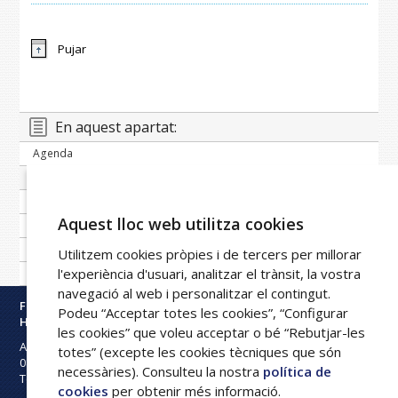
Pujar
En aquest apartat:
Agenda
Banc de notícies
Publicacions periòdiques
Aquest lloc web utilitza cookies
Imatge corporativa
Galeria
Utilitzem cookies pròpies i de tercers per millorar
l'experiència d'usuari, analitzar el trànsit, la vostra
Xarxa FPHAG
navegació al web i personalitzar el contingut.
Fundació Privada
Podeu “Acceptar totes les cookies”, “Configurar
Hospital Asil de Granollers
les cookies” que voleu acceptar o bé “Rebutjar-les
Avinguda Francesc Ribas s/n
totes” (excepte les cookies tècniques que són
08402
Granollers
necessàries). Consulteu la nostra
política de
Tel:
93 842 50 00
cookies
per obtenir més informació.