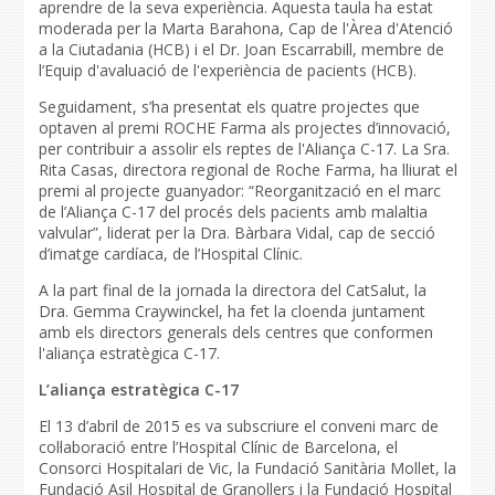
aprendre de la seva experiència. Aquesta taula ha estat
moderada per la Marta Barahona, Cap de l'Àrea d'Atenció
a la Ciutadania (HCB) i el Dr. Joan Escarrabill, membre de
l’Equip d'avaluació de l'experiència de pacients (HCB).
Seguidament, s’ha presentat els quatre projectes que
optaven al premi ROCHE Farma als projectes d’innovació,
per contribuir a assolir els reptes de l'Aliança C-17. La Sra.
Rita Casas, directora regional de Roche Farma, ha lliurat el
premi al projecte guanyador: “Reorganització en el marc
de l’Aliança C-17 del procés dels pacients amb malaltia
valvular”, liderat per la Dra. Bàrbara Vidal, cap de secció
d’imatge cardíaca, de l’Hospital Clínic.
A la part final de la jornada la directora del CatSalut, la
Dra. Gemma Craywinckel, ha fet la cloenda juntament
amb els directors generals dels centres que conformen
l'aliança estratègica C-17.
L’aliança estratègica C-17
El 13 d’abril de 2015 es va subscriure el conveni marc de
col·laboració entre l’Hospital Clínic de Barcelona, el
Consorci Hospitalari de Vic, la Fundació Sanitària Mollet, la
Fundació Asil Hospital de Granollers i la Fundació Hospital