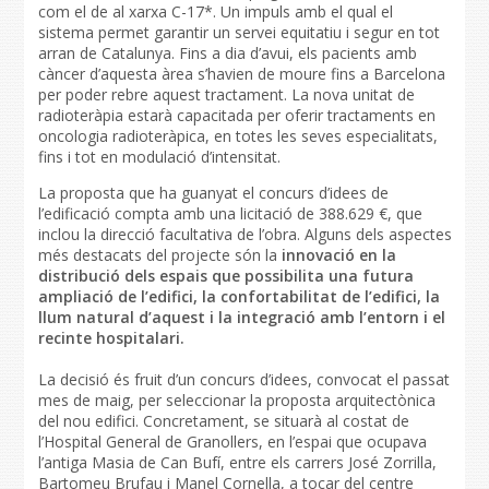
com el de al xarxa C-17*. Un impuls amb el qual el
sistema permet garantir un servei equitatiu i segur en tot
arran de Catalunya. Fins a dia d’avui, els pacients amb
càncer d’aquesta àrea s’havien de moure fins a Barcelona
per poder rebre aquest tractament. La nova unitat de
radioteràpia estarà capacitada per oferir tractaments en
oncologia radioteràpica, en totes les seves especialitats,
fins i tot en modulació d’intensitat.
La proposta que ha guanyat el concurs d’idees de
l’edificació compta amb una licitació de 388.629 €, que
inclou la direcció facultativa de l’obra. Alguns dels aspectes
més destacats del projecte són la
innovació en la
distribució dels espais que possibilita una futura
ampliació de l’edifici, la confortabilitat de l’edifici, la
llum natural d’aquest i la integració amb l’entorn i el
recinte hospitalari.
La decisió és fruit d’un concurs d’idees, convocat el passat
mes de maig, per seleccionar la proposta arquitectònica
del nou edifici. Concretament, se situarà al costat de
l’Hospital General de Granollers, en l’espai que ocupava
l’antiga Masia de Can Bufí, entre els carrers José Zorrilla,
Bartomeu Brufau i Manel Cornella, a tocar del centre