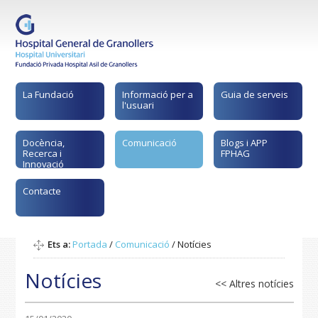
La Fundació
Informació per a
Guia de serveis
l'usuari
Docència,
Comunicació
Blogs i APP
Recerca i
FPHAG
Innovació
Contacte
Ets a:
Portada
/
Comunicació
/
Notícies
Notícies
<< Altres notícies