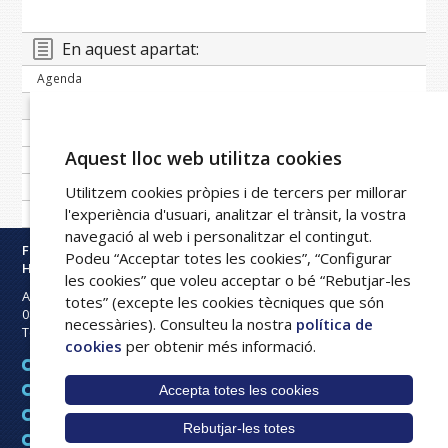
En aquest apartat:
Agenda
Banc de notícies
Publicacions periòdiques
Aquest lloc web utilitza cookies
Imatge corporativa
Galeria
Utilitzem cookies pròpies i de tercers per millorar
l'experiència d'usuari, analitzar el trànsit, la vostra
Xarxa FPHAG
navegació al web i personalitzar el contingut.
Fundació Privada
Podeu “Acceptar totes les cookies”, “Configurar
Hospital Asil de Granollers
les cookies” que voleu acceptar o bé “Rebutjar-les
Avinguda Francesc Ribas s/n
totes” (excepte les cookies tècniques que són
08402
Granollers
necessàries). Consulteu la nostra
política de
Tel:
93 842 50 00
cookies
per obtenir més informació.
Avís legal
Accepta totes les cookies
Mapa web
Política de cookies
Rebutjar-les totes
Intranet