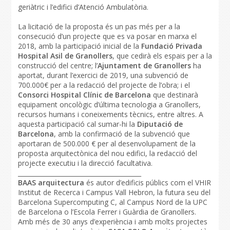
geriàtric i l’edifici d’Atenció Ambulatòria.
La licitació de la proposta és un pas més per a la
consecució d’un projecte que es va posar en marxa el
2018, amb la participació inicial de la
Fundació Privada
Hospital Asil de Granollers
, que cedirà els espais per a la
construcció del centre; l’
Ajuntament de Granollers
ha
aportat, durant l’exercici de 2019, una subvenció de
700.000€ per a la redacció del projecte de l’obra; i el
Consorci Hospital Clínic de Barcelona
que destinarà
equipament oncològic d’última tecnologia a Granollers,
recursos humans i coneixements tècnics, entre altres. A
aquesta participació cal sumar-hi la
Diputació de
Barcelona
, amb la confirmació de la subvenció que
aportaran de 500.000 € per al desenvolupament de la
proposta arquitectònica del nou edifici, la redacció del
projecte executiu i la direcció facultativa.
________________________________________
BAAS arquitectura
és autor d’edificis públics com el VHIR
Institut de Recerca i Campus Vall Hebron, la futura seu del
Barcelona Supercomputing C, al Campus Nord de la UPC
de Barcelona o l’Escola Ferrer i Guàrdia de Granollers.
Amb més de 30 anys d’experiència i amb molts projectes