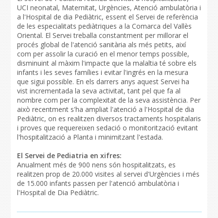
UCI neonatal, Maternitat, Urgències, Atenció ambulatòria i
a l'Hospital de dia Pediàtric, essent el Servei de referència
de les especialitats pediàtriques a la Comarca del Vallès
Oriental. El Servei treballa constantment per millorar el
procés global de l'atenció sanitària als més petits, així
com per assolir la curació en el menor temps possible,
disminuint al màxim l'impacte que la malaltia té sobre els
infants i les seves famílies i evitar l'ingrés en la mesura
que sigui possible. En els darrers anys aquest Servei ha
vist incrementada la seva activitat, tant pel que fa al
nombre com per la complexitat de la seva assistència. Per
això recentment s'ha ampliat l'atenció a l'Hospital de dia
Pediàtric, on es realitzen diversos tractaments hospitalaris
i proves que requereixen sedació o monitorització evitant
l'hospitalització a Planta i minimitzant l'estada.
El Servei de Pediatria en xifres:
Anualment més de 900 nens són hospitalitzats, es
realitzen prop de 20.000 visites al servei d'Urgències i més
de 15.000 infants passen per l'atenció ambulatòria i
l'Hospital de Dia Pediàtric.