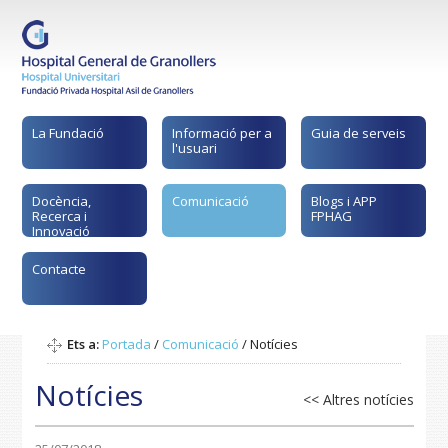
La Fundació
Informació per a
Guia de serveis
l'usuari
Docència,
Comunicació
Blogs i APP
Recerca i
FPHAG
Innovació
Contacte
Ets a:
Portada
/
Comunicació
/
Notícies
Notícies
<< Altres notícies