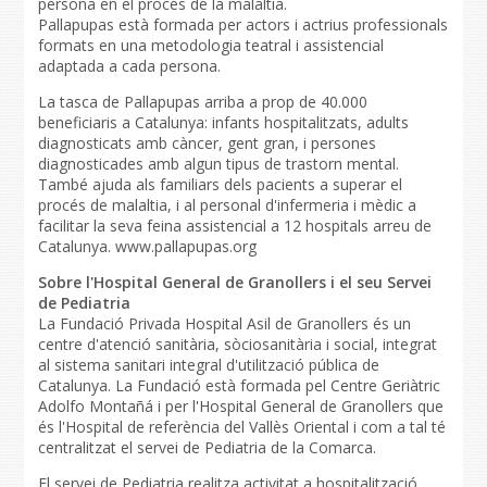
persona en el procés de la malaltia.
Pallapupas està formada per actors i actrius professionals
formats en una metodologia teatral i assistencial
adaptada a cada persona.
La tasca de Pallapupas arriba a prop de 40.000
beneficiaris a Catalunya: infants hospitalitzats, adults
diagnosticats amb càncer, gent gran, i persones
diagnosticades amb algun tipus de trastorn mental.
També ajuda als familiars dels pacients a superar el
procés de malaltia, i al personal d'infermeria i mèdic a
facilitar la seva feina assistencial a 12 hospitals arreu de
Catalunya. www.pallapupas.org
Sobre l'Hospital General de Granollers i el seu Servei
de Pediatria
La Fundació Privada Hospital Asil de Granollers és un
centre d'atenció sanitària, sòciosanitària i social, integrat
al sistema sanitari integral d'utilització pública de
Catalunya. La Fundació està formada pel Centre Geriàtric
Adolfo Montañá i per l'Hospital General de Granollers que
és l'Hospital de referència del Vallès Oriental i com a tal té
centralitzat el servei de Pediatria de la Comarca.
El servei de Pediatria realitza activitat a hospitalització,