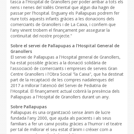
tasca a l'Hospital de Granollers per poder arribar a tots els
nens i nenes del Vallès Oriental que algun dia hagin de
passar per l'hospital. Enguany els Pallapupas podrem fer
riure tots aquests infants gràcies a les donacions dels
comerciants de Granollers i de La Caixa, i confiem que
l'any vinent trobem el finançament per assegurar la
continuïtat del nostre projecte."
Sobre el servei de Pallapupas a l'Hospital General de
Granollers
El servei de Pallapupas a l'Hospital general de Granollers,
ha estat possible gràcies a la donació solidària de
l'associació de comerciants i empreses de serveis Gran
Centre Granollers i l'Obra Social "la Caixa", que ha destinat
part de la recaptació de les compres nadalenques del
2017 a millorar l'atenció del Servei de Pediatria de
l'Hospital. El finançament actual cobrirà la presència dels
Pallapupas a l'Hospital de Granollers durant un any.
Sobre Pallapupas
Pallapupas és una organització sense ànim de lucre
fundada l'any 2000, que ajuda als pacients i als seus
familiars a fer un canvi positiu gràcies a l'humor i el teatre
per tal de millorar el seu estat d'ànim i créixer com a