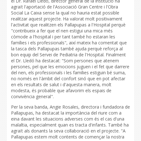
el Dr. Rafael Lledó, director general de la institució ha
agraït l'aportació de l'Associació Gran Centre i l'Obra
Social La Caixa sense la qual no hauria estat possible
realitzar aquest projecte. Ha valorat molt positivament
l'activitat que realitzen els Pallapupas a l'Hospital perquè
"contribueix a fer que el nen estigui una mica més
còmode a l'hospital i per tant també ho estaran les
famílies i els professionals", així mateix ha comentat que
la tasca dels Pallapupas també ajuda perquè reforça al
bon equip del Servei de Pediatria de l'Hospital. Finalment
el Dr. Lledó ha destacat: "Som persones que atenem
persones, pel que les emocions juguen i el fet que darrere
del nen, els professionals i les famílies estiguin bé suma,
no només en l'àmbit del confort sinó que en pot afectar
en els resultats de salut i d'aquesta manera, molt
modesta, és probable que afavorim els espais de
convivència general".
Per la seva banda, Angie Rosales, directora i fundadora de
Pallapupas, ha destacat la importància del riure com a
eina davant les situacions adverses com és el cas d'una
malaltia, especialment quan es tracta d'infants. També ha
agraït als donants la seva col·laboració en el projecte. "A
Pallapupas estem molt contents de començar la nostra