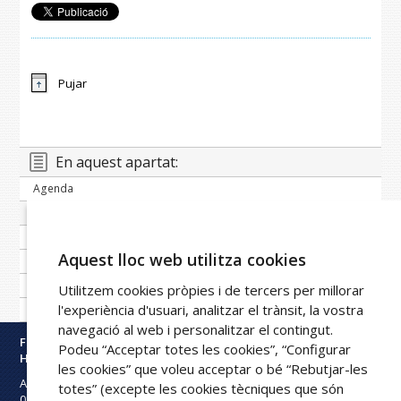
Pujar
En aquest apartat:
Agenda
Banc de notícies
Publicacions periòdiques
Aquest lloc web utilitza cookies
Imatge corporativa
Galeria
Utilitzem cookies pròpies i de tercers per millorar
l'experiència d'usuari, analitzar el trànsit, la vostra
Xarxa FPHAG
navegació al web i personalitzar el contingut.
Fundació Privada
Podeu “Acceptar totes les cookies”, “Configurar
Hospital Asil de Granollers
les cookies” que voleu acceptar o bé “Rebutjar-les
Avinguda Francesc Ribas s/n
totes” (excepte les cookies tècniques que són
08402
Granollers