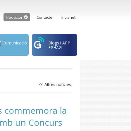
Traductor
Contacte
Intranet
Comunicació
Blogs i APP
FPHAG
<< Altres notícies
ers commemora la
 amb un Concurs