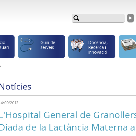
ció
Guia de
Docència,
suari
serveis
Recerca i
Innovació
s
Notícies
24/09/2013
L'Hospital General de Granoll
Diada de la Lactància Materna