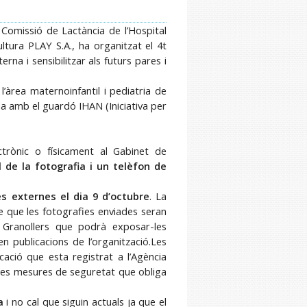
Comissió de Lactància de l’Hospital
ltura PLAY S.A., ha organitzat el 4t
na i sensibilitzar als futurs pares i
’àrea maternoinfantil i pediatria de
da amb el guardó IHAN (Iniciativa per
ctrònic o físicament al Gabinet de
ol de la fotografia i un telèfon de
tes externes el dia 9 d’octubre
. La
de que les fotografies enviades seran
e Granollers que podrà exposar-les
n publicacions de l’organització.
Les
ació que esta registrat a l’Agència
les mesures de seguretat que obliga
a
i no cal que siguin actuals ja que el