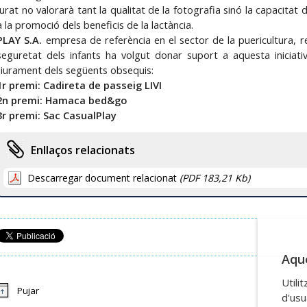
jurat no valorarà tant la qualitat de la fotografia sinó la capacitat 
a la promoció dels beneficis de la lactància.
PLAY S.A.
empresa de referència en el sector de la puericultura,
seguretat dels infants ha volgut donar suport a aquesta iniciat
lliurament dels següents obsequis:
1r premi: Cadireta de passeig LIVI
2n premi: Hamaca bed&go
3r premi: Sac CasualPlay
Enllaços relacionats
Descarregar document relacionat
(PDF 183,21 Kb)
Aque
Utili
Pujar
d'usu