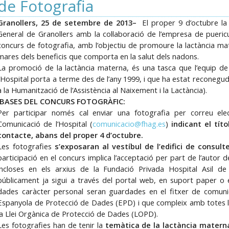
de Fotografia
Granollers, 25 de setembre de 2013–
El proper 9 d’octubre la 
General de Granollers amb la col·laboració de l’empresa de puericu
concurs de fotografia, amb l’objectiu de promoure la lactància mater
mares dels beneficis que comporta en la salut dels nadons.
La promoció de la lactància materna, és una tasca que l’equip de l
l’Hospital porta a terme des de l’any 1999, i que ha estat reconegu
a la Humanització de l’Assistència al Naixement i la Lactància).
BASES DEL CONCURS FOTOGRÀFIC:
Per participar només cal enviar una fotografia per correu ele
Comunicació de l’Hospital (
comunicacio@fhag.es
)
indicant el tít
contacte, abans del proper 4 d’octubre.
Les fotografies
s’exposaran al vestíbul de l’edifici de consul
participació en el concurs implica l’acceptació per part de l’autor 
incloses en els arxius de la Fundació Privada Hospital Asil d
públicament ja sigui a través del portal web, en suport paper o e
dades caràcter personal seran guardades en el fitxer de comunic
Espanyola de Protecció de Dades (EPD) i que compleix amb totes 
la Llei Orgànica de Protecció de Dades (LOPD).
Les fotografies han de tenir la
temàtica de la lactància matern