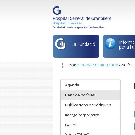
Informa
La Fundació
per a l'u
Ets a:
Portada
/
Comunicació
/
Notície
Agenda
Banc de notícies
Publicacions periòdiques
Imatge corporativa
Galeria
Xarxa FPHAG