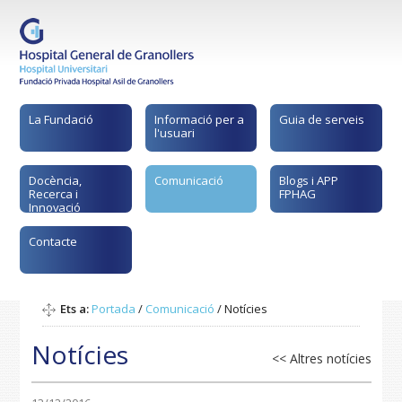
La Fundació
Informació per a
Guia de serveis
l'usuari
Docència,
Comunicació
Blogs i APP
Recerca i
FPHAG
Innovació
Contacte
Ets a:
Portada
/
Comunicació
/
Notícies
Notícies
<< Altres notícies