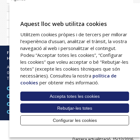
Banc de notícies
Publicacions periòdiques
Aquest lloc web utilitza cookies
Imatge corporativa
Galeria
Utilitzem cookies pròpies i de tercers per millorar
l'experiència d'usuari, analitzar el trànsit, la vostra
Xarxa FPHAG
navegació al web i personalitzar el contingut.
Fundació Privada
Podeu “Acceptar totes les cookies”, “Configurar
Hospital Asil de Granollers
les cookies” que voleu acceptar o bé “Rebutjar-les
Avinguda Francesc Ribas s/n
totes” (excepte les cookies tècniques que són
08402
Granollers
necessàries). Consulteu la nostra
política de
Tel:
93 842 50 00
cookies
per obtenir més informació.
Avís legal
Accepta totes les cookies
Mapa web
Política de cookies
Rebutjar-les totes
Intranet
Configurar les cookies
© Hospital General de Granollers, tots els drets reservats
Darrera actualització, 15/12/2016