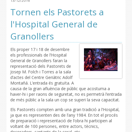
13/12/2016
Tornen els Pastorets a
l'Hospital General de
Granollers
Els proper 17 i 18 de desembre
els professionals de l’Hospital
General de Granollers faran la
representació dels Pastorets de
Josep M. Folch i Torres a la sala
d’actes del Centre Geriàtric Adolf
Montañá. L’entrada és gratuïta. A
causa de la gran afluència de públic que acostuma a
haver-hi i per raons de seguretat, no es permetrà l’entrada
de més públic a la sala un cop se superi la seva capacitat.
Els Pastorets compten amb una gran tradició a l’Hospital,
ja que es representen des de l’any 1984. En tot el procés
de preparació i representació de l’obra hi participen al
voltant de 100 persones, entre actors, tècnics,
decoradors, cantants de la coral, etc.