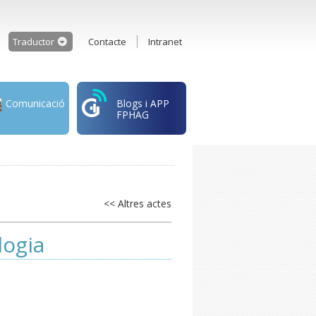
Traductor
Contacte
Intranet
Comunicació
Blogs i APP
FPHAG
<< Altres actes
logia