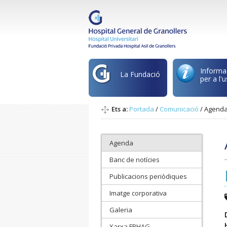
Informa
La Fundació
per a l'u
Ets a:
Portada
/
Comunicació
/
Agend
Agenda
Banc de notícies
Publicacions periòdiques
Imatge corporativa
Galeria
Xarxa FPHAG