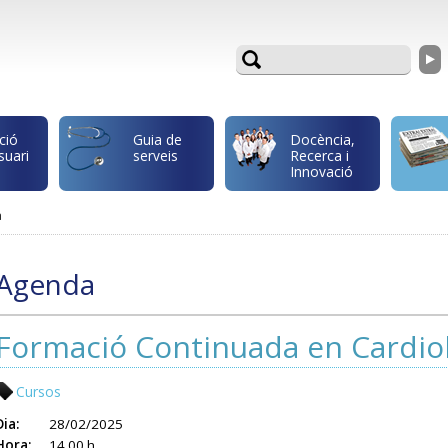
ció
Guia de
Docència,
suari
serveis
Recerca i
Innovació
a
Agenda
Formació Continuada en Cardio
Cursos
Dia:
28/02/2025
Hora:
14.00 h