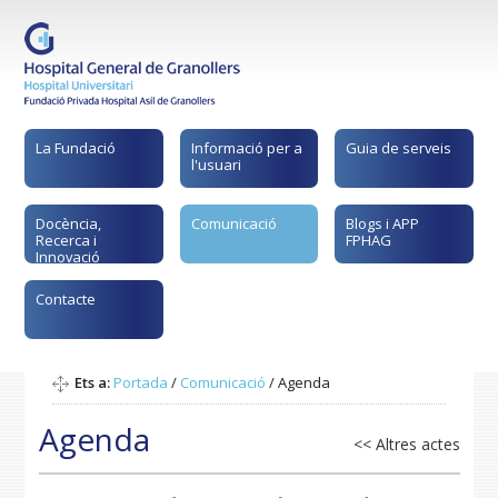
La Fundació
Informació per a
Guia de serveis
l'usuari
Docència,
Comunicació
Blogs i APP
Recerca i
FPHAG
Innovació
Contacte
Ets a:
Portada
/
Comunicació
/
Agenda
Agenda
<< Altres actes