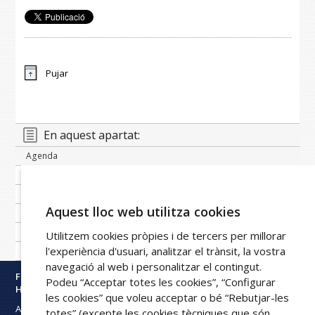
Pujar
En aquest apartat:
Agenda
Banc de notícies
Publicacions periòdiques
Aquest lloc web utilitza cookies
Imatge corporativa
Galeria
Utilitzem cookies pròpies i de tercers per millorar
l'experiència d'usuari, analitzar el trànsit, la vostra
Xarxa FPHAG
navegació al web i personalitzar el contingut.
Fundació Privada
Podeu “Acceptar totes les cookies”, “Configurar
Hospital Asil de Granollers
les cookies” que voleu acceptar o bé “Rebutjar-les
Avinguda Francesc Ribas s/n
totes” (excepte les cookies tècniques que són