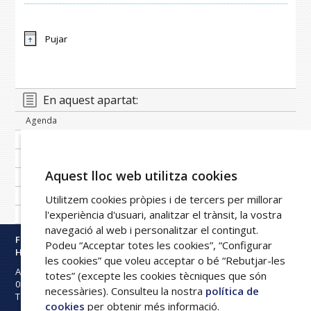
Pujar
En aquest apartat:
Agenda
Banc de notícies
Publicacions periòdiques
Aquest lloc web utilitza cookies
Imatge corporativa
Galeria
Utilitzem cookies pròpies i de tercers per millorar
l'experiència d'usuari, analitzar el trànsit, la vostra
Xarxa FPHAG
navegació al web i personalitzar el contingut.
Fundació Privada
Podeu “Acceptar totes les cookies”, “Configurar
Hospital Asil de Granollers
les cookies” que voleu acceptar o bé “Rebutjar-les
Avinguda Francesc Ribas s/n
totes” (excepte les cookies tècniques que són
08402
Granollers
necessàries). Consulteu la nostra
política de
Tel:
93 842 50 00
cookies
per obtenir més informació.