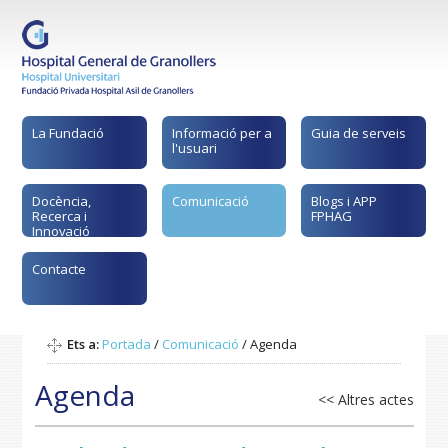
La Fundació
Informació per a
Guia de serveis
l'usuari
Docència,
Comunicació
Blogs i APP
Recerca i
FPHAG
Innovació
Contacte
Ets a:
Portada
/
Comunicació
/
Agenda
Agenda
<< Altres actes